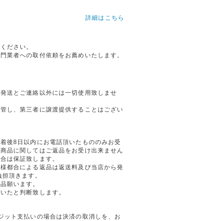
詳細はこちら
てください。
専門業者への取付依頼をお薦めいたします。
の発送とご連絡以外には一切使用致しませ
保管し、第三者に譲渡提供することはござい
着後8日以内にお電話頂いたもののみお受
の商品に関してはご返品をお受け出来ません
場合は保証致します。
客様都合による返品は返送料及び当店から発
負担頂きます。
返品願います。
頂いたと判断致します。
ジット支払いの場合は決済の取消しを、お