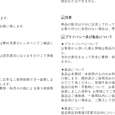
指定などはできません。
ります。
商品の取付は十分に注意して行っ
お願い致します。
お取り付けに自信のない場合は、
は弊社営業カレンダーにてご確認く
★プライバシーについて
お客様から頂いた個人情報は商品
ん。
は翌営業日になりますのでご了承願
当社が責任をもって安全に蓄積・
ません。
★返品について
返品は未開封・未使用のもののみ到
け致します。開封及びご使用済み
に正常なご使用状態で万一故障しま
のでご了承ください。初期不良の
します。
返品の送料・手数料について、お
費用・転売その他による第３者損害
送致しました送料を お客様にてご
返品はご連絡後、一週間以内にご
返品頂けない場合は、ご購入して
★返金について
返品商品到着後3営業日以内にクレ