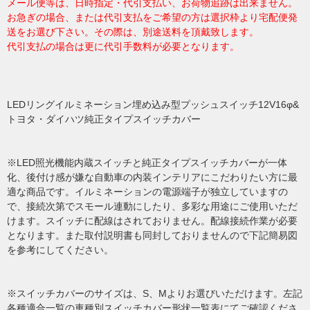
メール便等は、日時指定・代引支払い、お荷物追跡は出来ません。
お急ぎの場合、または代引支払をご希望の方は選択枠より宅配便発
送をお選び下さい。その際は、別途送料を頂戴致します。
代引支払の場合は更に代引手数料が必要となります。
LEDリングイルミネーション埋め込み型プッシュスイッチ12V16φ&
トヨタ・ダイハツ純正タイプスイッチカバー
※LED照光機能内蔵スイッチと純正タイプスイッチカバーが一体
化、後付け感が嫌な自動車の内装インテリアにこだわりたい方に最
適な商品です。イルミネーションの電源端子が独立していますの
で、接続次第でスモール連動にしたり、多彩な用途にご使用いただ
けます。スイッチに配線はされておりません。配線接続作業が必要
となります。また取付説明書も同封しておりませんので下記簡易図
を参考にしてください。
※スイッチカバーのサイズは、S、Mよりお選びいただけます。左記
各種適合一覧の車種別スイッチカバー形状一覧表にてご確認くださ